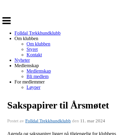
Veksle
navigasjon
Folldal Trekkhundklubb
Om klubben
Om klubben
Styret
Kontakt
Nyheter
Medlemskap
Medlemskap
Bli medlem
For medlemmer
Løyper
Sakspapirer til Årsmøtet
Postet av
Folldal Trekkhundklubb
den
11. mar 2024
Agenda og sakspapirer ligger nå tilgjengelig for klubbens