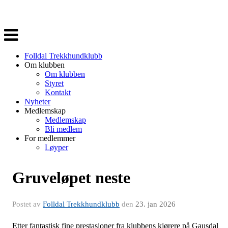
Veksle
navigasjon
Folldal Trekkhundklubb
Om klubben
Om klubben
Styret
Kontakt
Nyheter
Medlemskap
Medlemskap
Bli medlem
For medlemmer
Løyper
Gruveløpet neste
Postet av
Folldal Trekkhundklubb
den
23. jan 2026
Etter fantastisk fine prestasjoner fra klubbens kjørere på Gausdal