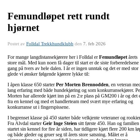
Femundløpet rett rundt
hjørnet
Postet av
Folldal Trekkhundklubb
den
7. feb 2026
For mange langdistansekjørere her i Folldal er
Femundløpet
årets
store mål. Med kun noen få dager til start er de siste forberedelsene 
gang på tvers av hele dalen. I år er ingen unntak og det er med stor
glede vi ønsker følgende kjørere lykke til:
I åpen klasse 650 starter
Per Morten Brennodden
, en veteran me
lang erfaring med både hundekjøring og som konkurransekjører. Pe
Morten har allerede kjørt inn på en 2:e plass på GM200 i år og det 
fra en kennel og med et handlerteam med svært mye erfaring og
konkurranse ut i fingerspissene.
I begrenset klasse på 450 starter både velkjente veteraner og rookier
Fra Alvdal starter
Geir Inge Steien
sitt første 450. Han og familien
startet sin kennel for fire år siden, har tidligere kjørt flere 200 km lø
og både gleder og gruer seg til årets store satsning. Målet er å