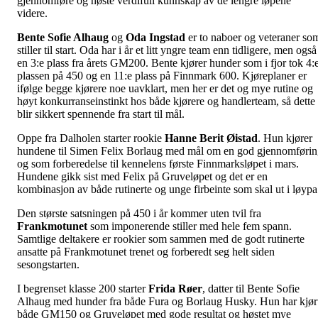
gjennomføre og høste verdifull kunnskap av de lengre løpene
videre.
Bente Sofie Alhaug
og
Oda Ingstad
er to naboer og veteraner so
stiller til start. Oda har i år et litt yngre team enn tidligere, men også
en 3:e plass fra årets GM200. Bente kjører hunder som i fjor tok 4:
plassen på 450 og en 11:e plass på Finnmark 600. Kjøreplaner er
ifølge begge kjørere noe uavklart, men her er det og mye rutine og
høyt konkurranseinstinkt hos både kjørere og handlerteam, så dette
blir sikkert spennende fra start til mål.
Oppe fra Dalholen starter rookie
Hanne Berit Øistad
. Hun kjører
hundene til Simen Felix Borlaug med mål om en god gjennomføri
og som forberedelse til kennelens første Finnmarksløpet i mars.
Hundene gikk sist med Felix på Gruveløpet og det er en
kombinasjon av både rutinerte og unge firbeinte som skal ut i løypa
Den største satsningen på 450 i år kommer uten tvil fra
Frankmotunet
som imponerende stiller med hele fem spann.
Samtlige deltakere er rookier som sammen med de godt rutinerte
ansatte på Frankmotunet trenet og forberedt seg helt siden
sesongstarten.
I begrenset klasse 200 starter
Frida Røer
, datter til Bente Sofie
Alhaug med hunder fra både Fura og Borlaug Husky. Hun har kjør
både GM150 og Gruveløpet med gode resultat og høstet mye