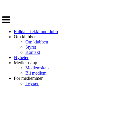
Veksle
navigasjon
Folldal Trekkhundklubb
Om klubben
Om klubben
Styret
Kontakt
Nyheter
Medlemskap
Medlemskap
Bli medlem
For medlemmer
Løyper