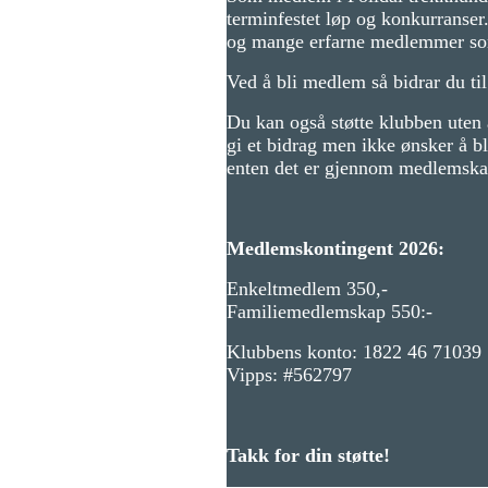
terminfestet løp og konkurranser
og mange erfarne medlemmer som 
Ved å bli medlem så bidrar du til 
Du kan også støtte klubben uten 
gi et bidrag men ikke ønsker å bl
enten det er gjennom medlemskap
Medlemskontingent 2026:
Enkeltmedlem 350,-
Familiemedlemskap 550:-
Klubbens konto: 1822 46 71039
Vipps: #562797
Takk for din støtte!