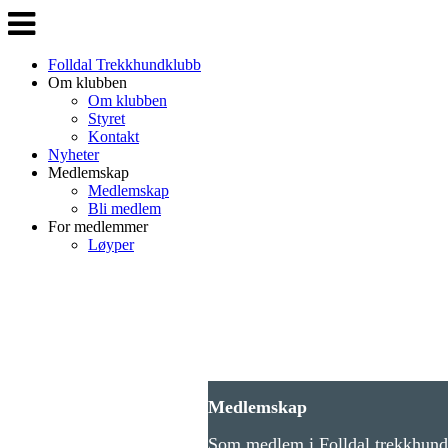
Veksle
navigasjon
Folldal Trekkhundklubb
Om klubben
Om klubben
Styret
Kontakt
Nyheter
Medlemskap
Medlemskap
Bli medlem
For medlemmer
Løyper
Medlemskap
Som medlem i Folldal trekkhundk