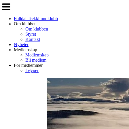
Veksle
navigasjon
Folldal Trekkhundklubb
Om klubben
Om klubben
Styret
Kontakt
Nyheter
Medlemskap
Medlemskap
Bli medlem
For medlemmer
Løyper