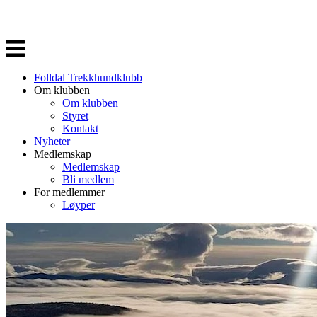
Veksle
navigasjon
Folldal Trekkhundklubb
Om klubben
Om klubben
Styret
Kontakt
Nyheter
Medlemskap
Medlemskap
Bli medlem
For medlemmer
Løyper