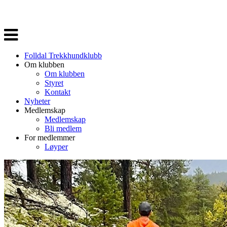
Veksle
navigasjon
Folldal Trekkhundklubb
Om klubben
Om klubben
Styret
Kontakt
Nyheter
Medlemskap
Medlemskap
Bli medlem
For medlemmer
Løyper