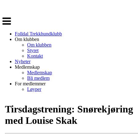
Veksle
navigasjon
Folldal Trekkhundklubb
Om klubben
Om klubben
Styret
Kontakt
Nyheter
Medlemskap
Medlemskap
Bli medlem
For medlemmer
Løyper
Tirsdagstrening: Snørekjøring
med Louise Skak