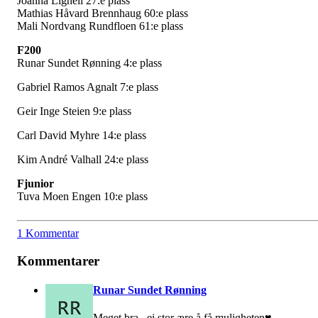
Joanna Lignell 27:e plass
Mathias Håvard Brennhaug 60:e plass
Mali Nordvang Rundfloen 61:e plass
F200
Runar Sundet Rønning 4:e plass
Gabriel Ramos Agnalt 7:e plass
Geir Inge Steien 9:e plass
Carl David Myhre 14:e plass
Kim André Valhall 24:e plass
Fjunior
Tuva Moen Engen 10:e plass
1 Kommentar
Kommentarer
Runar Sundet Rønning
Meget bra...ei stor ære å få muligheten♥️