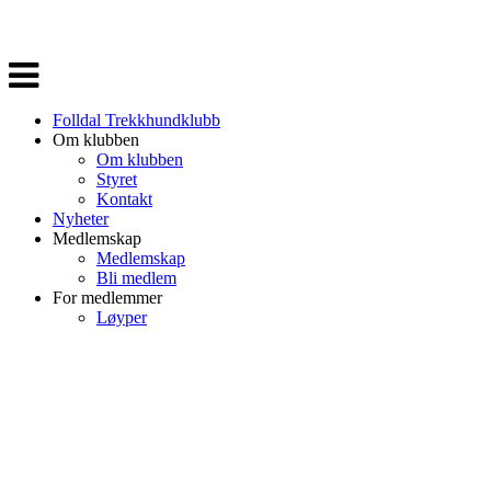
Veksle
navigasjon
Folldal Trekkhundklubb
Om klubben
Om klubben
Styret
Kontakt
Nyheter
Medlemskap
Medlemskap
Bli medlem
For medlemmer
Løyper