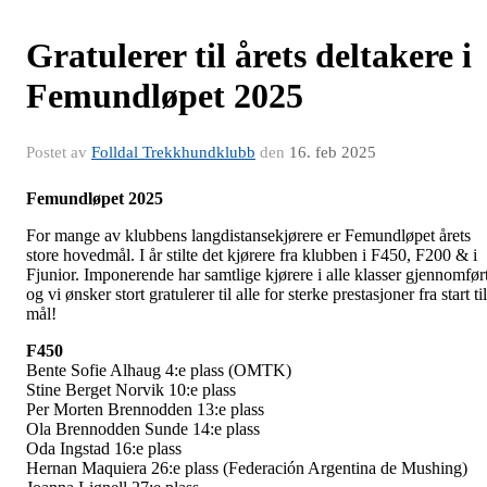
Gratulerer til årets deltakere i
Femundløpet 2025
Postet av
Folldal Trekkhundklubb
den
16. feb 2025
Femundløpet 2025
For mange av klubbens langdistansekjørere er Femundløpet årets
store hovedmål. I år stilte det kjørere fra klubben i F450, F200 & i
Fjunior. Imponerende har samtlige kjørere i alle klasser gjennomfør
og vi ønsker stort gratulerer til alle for sterke prestasjoner fra start til
mål!
F450
Bente Sofie Alhaug 4:e plass (OMTK)
Stine Berget Norvik 10:e plass
Per Morten Brennodden 13:e plass
Ola Brennodden Sunde 14:e plass
Oda Ingstad 16:e plass
Hernan Maquiera 26:e plass (Federación Argentina de Mushing)